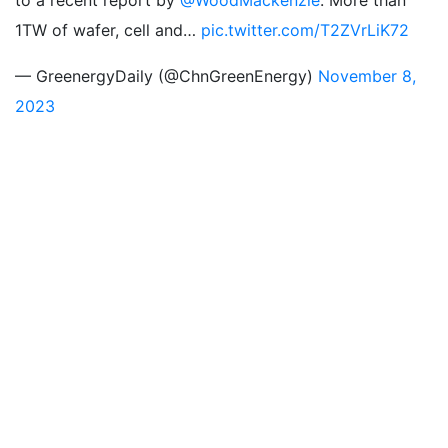
to a recent report by
@WoodMackenzie
. More than
1TW of wafer, cell and…
pic.twitter.com/T2ZVrLiK72
— GreenergyDaily (@ChnGreenEnergy)
November 8,
2023