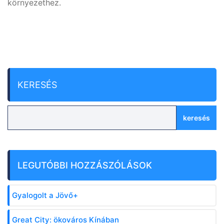
környezethez.
KERESÉS
keresés
LEGUTÓBBI HOZZÁSZÓLÁSOK
Gyalogolt a Jövő+
Great City: ökováros Kínában