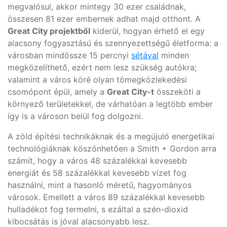
megvalósul, akkor mintegy 30 ezer családnak,
összesen 81 ezer embernek adhat majd otthont. A
Great City projektből
kiderül, hogyan érhető el egy
alacsony fogyasztású és szennyezettségű életforma: a
városban mindössze 15 percnyi
sétával
minden
megközelíthető, ezért nem lesz szükség autókra;
valamint a város köré olyan tömegközlekedési
csomópont épül, amely a
Great City-t
összeköti a
környező területekkel, de várhatóan a legtöbb ember
így is a városon belül fog dolgozni.
A zöld építési technikáknak és a megújuló energetikai
technológiáknak köszönhetően a Smith + Gordon arra
számít, hogy a város 48 százalékkal kevesebb
energiát és 58 százalékkal kevesebb vizet fog
használni, mint a hasonló méretű, hagyományos
városok. Emellett a város 89 százalékkal kevesebb
hulladékot fog termelni, s ezáltal a szén-dioxid
kibocsátás is jóval alacsonyabb lesz.