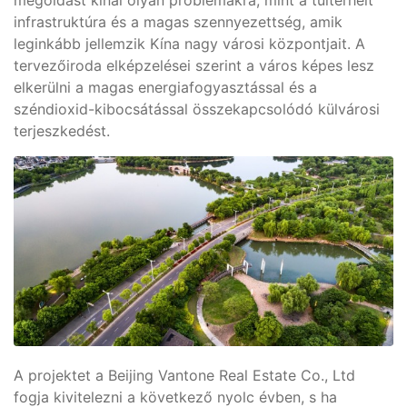
megoldást kínál olyan problémákra, mint a túlterhelt
infrastruktúra és a magas szennyezettség, amik
leginkább jellemzik Kína nagy városi központjait. A
tervezőiroda elképzelései szerint a város képes lesz
elkerülni a magas energiafogyasztással és a
széndioxid-kibocsátással összekapcsolódó külvárosi
terjeszkedést.
A projektet a Beijing Vantone Real Estate Co., Ltd
fogja kivitelezni a következő nyolc évben, s ha