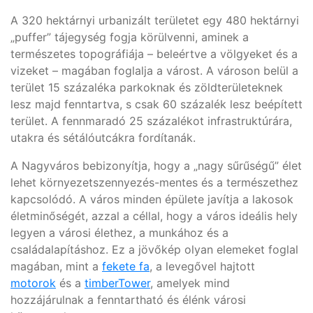
A 320 hektárnyi urbanizált területet egy 480 hektárnyi
„puffer” tájegység fogja körülvenni, aminek a
természetes topográfiája – beleértve a völgyeket és a
vizeket – magában foglalja a várost. A városon belül a
terület 15 százaléka parkoknak és zöldterületeknek
lesz majd fenntartva, s csak 60 százalék lesz beépített
terület. A fennmaradó 25 százalékot infrastruktúrára,
utakra és sétálóutcákra fordítanák.
A Nagyváros bebizonyítja, hogy a „nagy sűrűségű” élet
lehet környezetszennyezés-mentes és a természethez
kapcsolódó. A város minden épülete javítja a lakosok
életminőségét, azzal a céllal, hogy a város ideális hely
legyen a városi élethez, a munkához és a
családalapításhoz. Ez a jövőkép olyan elemeket foglal
magában, mint a
fekete fa
, a levegővel hajtott
motorok
és a
timberTower
, amelyek mind
hozzájárulnak a fenntartható és élénk városi