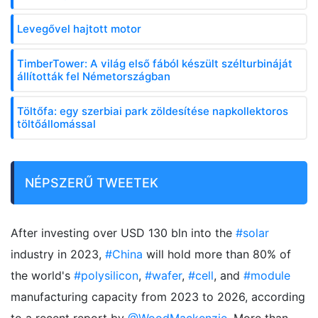
Levegővel hajtott motor
TimberTower: A világ első fából készült szélturbináját
állították fel Németországban
Töltőfa: egy szerbiai park zöldesítése napkollektoros
töltőállomással
NÉPSZERŰ TWEETEK
After investing over USD 130 bln into the
#solar
industry in 2023,
#China
will hold more than 80% of
the world's
#polysilicon
,
#wafer
,
#cell
, and
#module
manufacturing capacity from 2023 to 2026, according