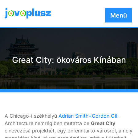
Skip
to
Menü
content
Great City: ökováros Kínában
A Chicago-i székhelyű
Adrian Smith+Gordon Gill
Architecture nemrégiben mutatta be
Great City
elnevezésű projektjét, egy önfenntartó városról, amely